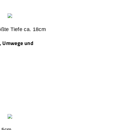
rößte Tiefe ca. 18cm
n, Umwege und
e 5cm