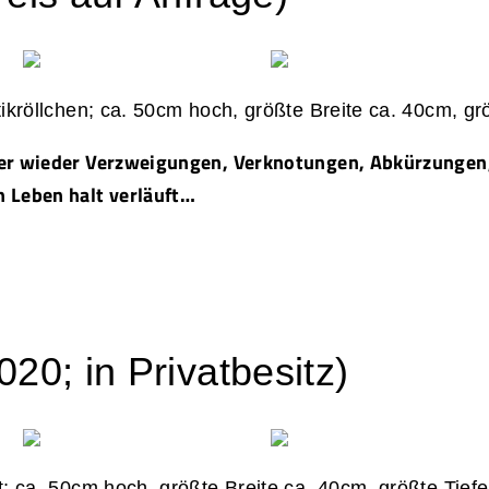
stikröllchen; ca. 50cm hoch, größte Breite ca. 40cm, g
mer wieder Verzweigungen, Verknotungen, Abkürzunge
 Leben halt verläuft…
20; in Privatbesitz)
ht; ca. 50cm hoch, größte Breite ca. 40cm, größte Tief